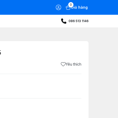
0
Giỏ hàng
086 513 1146
5
Yêu thích