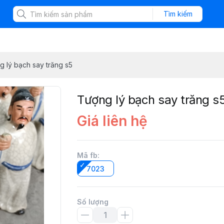
Tìm kiếm
 lý bạch say trăng s5
Tượng lý bạch say trăng s
Giá liên hệ
Mã fb
:
7023
Số lượng