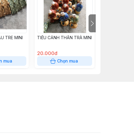
U TRE MINI
TIỂU CẢNH THẦN TRÀ MINI
TIỂU CẢNH TR
MINI
20.000đ
15.000đ
n mua
Chọn mua
Chọn