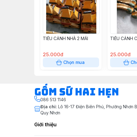
TIỂU CẢNH NHÀ 2 MÁI
TIỂU CẢNH C
25.000đ
25.000đ
Chọn mua
Ch
Gốm Sứ Hai Hẹn
086 513 1146
Địa chỉ
:
Lô 16-17 Điện Biên Phủ, Phường Nhơn B
Quy Nhơn
Giới thiệu