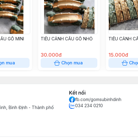
ẦU GỖ MINI
TIỂU CẢNH CẦU GỖ NHỎ
TIỂU CẢNH CẦ
30.000đ
15.000đ
ọn mua
Chọn mua
Chọ
Kết nối
fb.com/gomsubinhdinh
034 234 0210
ình, Bình Định - Thành phố