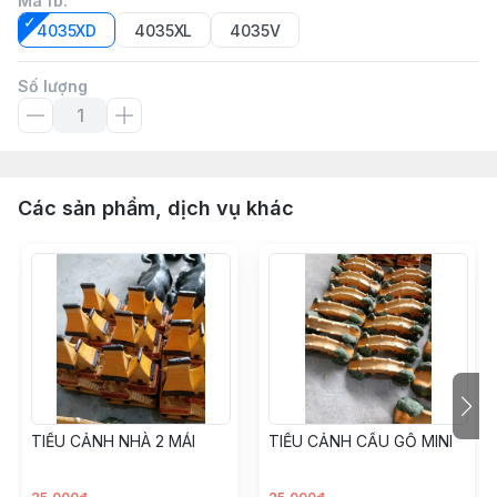
Mã fb
:
4035XD
4035XL
4035V
Số lượng
Các sản phẩm, dịch vụ khác
TIỂU CẢNH NHÀ 2 MÁI
TIỂU CẢNH CẦU GỖ MINI