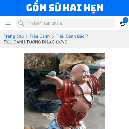
Gốm Sứ Hai Hẹn
0
Trang chủ
Tiểu Cảnh
Tiểu Cảnh Bắc
TIỂU CẢNH TƯỢNG DI LẶC ĐỨNG