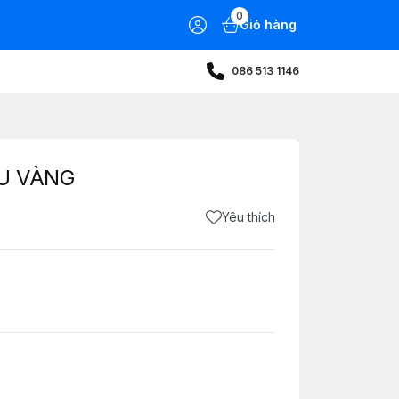
0
Giỏ hàng
086 513 1146
U VÀNG
Yêu thích