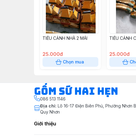
TIỂU CẢNH NHÀ 2 MÁI
TIỂU CẢNH C
25.000đ
25.000đ
Chọn mua
Ch
Gốm Sứ Hai Hẹn
086 513 1146
Địa chỉ
:
Lô 16-17 Điện Biên Phủ, Phường Nhơn B
Quy Nhơn
Giới thiệu