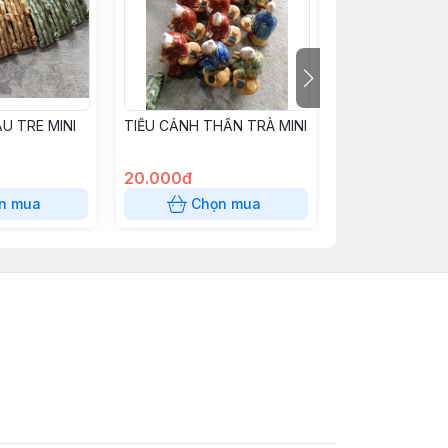
U TRE MINI
TIỂU CẢNH THẦN TRÀ MINI
TIỂU CẢNH TR
MINI
20.000đ
15.000đ
n mua
Chọn mua
Chọn