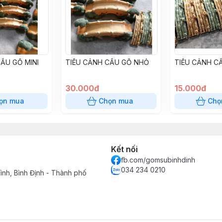
ẦU GỖ MINI
TIỂU CẢNH CẦU GỖ NHỎ
TIỂU CẢNH CẦ
30.000đ
15.000đ
ọn mua
Chọn mua
Chọ
Kết nối
fb.com/gomsubinhdinh
034 234 0210
ình, Bình Định - Thành phố