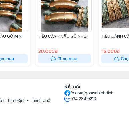
ẦU GỖ MINI
TIỂU CẢNH CẦU GỖ NHỎ
TIỂU CẢNH CẦ
30.000đ
15.000đ
ọn mua
Chọn mua
Chọ
Kết nối
fb.com/gomsubinhdinh
034 234 0210
ình, Bình Định - Thành phố