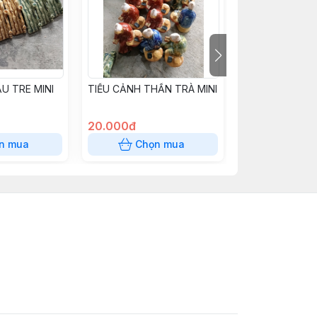
U TRE MINI
TIỂU CẢNH THẦN TRÀ MINI
TIỂU CẢNH TR
MINI
20.000đ
15.000đ
n mua
Chọn mua
Chọn