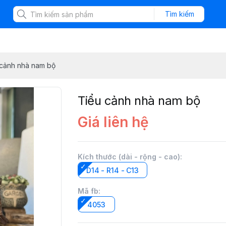
Tìm kiếm
 cảnh nhà nam bộ
Tiểu cảnh nhà nam bộ
Giá liên hệ
Kích thước (dài - rộng - cao)
:
D14 - R14 - C13
Mã fb
:
4053