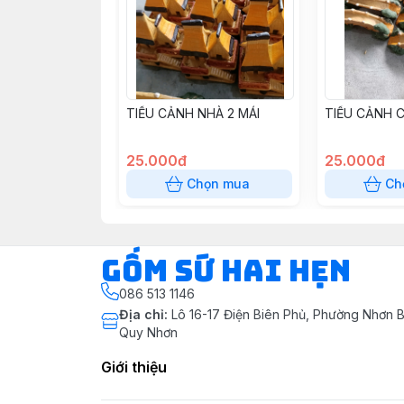
TIỂU CẢNH NHÀ 2 MÁI
TIỂU CẢNH C
25.000đ
25.000đ
Chọn mua
Ch
Gốm Sứ Hai Hẹn
086 513 1146
Địa chỉ
:
Lô 16-17 Điện Biên Phủ, Phường Nhơn B
Quy Nhơn
Giới thiệu