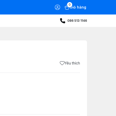
0
Giỏ hàng
086 513 1146
Yêu thích