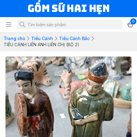
Gốm Sứ Hai Hẹn
0
Trang chủ
Tiểu Cảnh
Tiểu Cảnh Bắc
TIỂU CẢNH LIỀN ANH LIỀN CHỊ (BỘ 2)