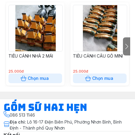
TIỂU CẢNH NHÀ 2 MÁI
TIỂU CẢNH CẦU GỖ MINI
25.000đ
25.000đ
Chọn mua
Chọn mua
Gốm Sứ Hai Hẹn
086 513 1146
Địa chỉ
:
Lô 16-17 Điện Biên Phủ, Phường Nhơn Bình, Bình
Định - Thành phố Quy Nhơn
Kết nối