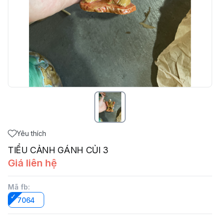
Yêu thích
TIỂU CẢNH GÁNH CỦI 3
Giá liên hệ
Mã fb
:
7064