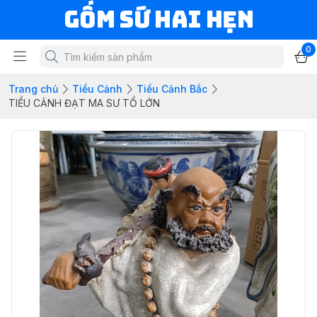
Gốm Sứ Hai Hẹn
0
Trang chủ
Tiểu Cảnh
Tiểu Cảnh Bắc
TIỂU CẢNH ĐẠT MA SƯ TỔ LỚN