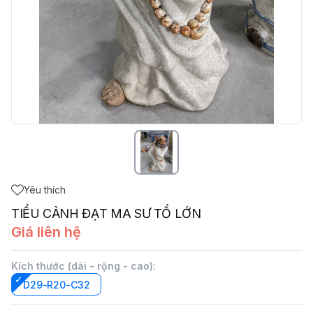
Yêu thích
TIỂU CẢNH ĐẠT MA SƯ TỔ LỚN
Giá liên hệ
Kích thước (dài - rộng - cao)
:
D29-R20-C32