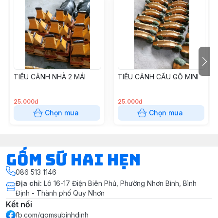
TIỂU CẢNH NHÀ 2 MÁI
TIỂU CẢNH CẦU GỖ MINI
25.000đ
25.000đ
Chọn mua
Chọn mua
Gốm Sứ Hai Hẹn
086 513 1146
Địa chỉ
:
Lô 16-17 Điện Biên Phủ, Phường Nhơn Bình, Bình
Định - Thành phố Quy Nhơn
Kết nối
fb.com/gomsubinhdinh