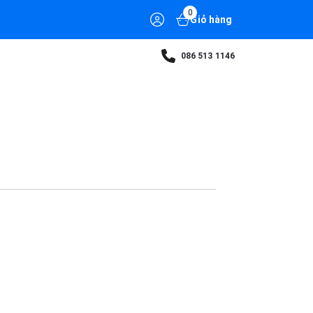
0
Giỏ hàng
086 513 1146