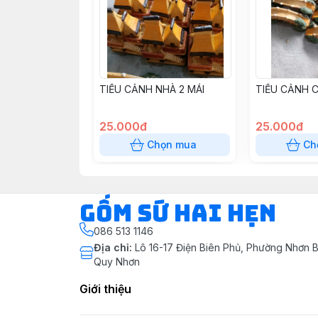
TIỂU CẢNH NHÀ 2 MÁI
TIỂU CẢNH C
25.000đ
25.000đ
Chọn mua
Ch
Gốm Sứ Hai Hẹn
086 513 1146
Địa chỉ
:
Lô 16-17 Điện Biên Phủ, Phường Nhơn B
Quy Nhơn
Giới thiệu