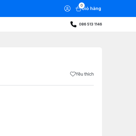
0
Giỏ hàng
086 513 1146
Yêu thích