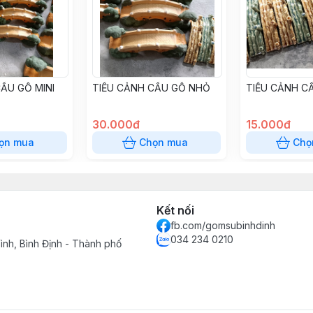
ẦU GỖ MINI
TIỂU CẢNH CẦU GỖ NHỎ
TIỂU CẢNH CẦ
30.000đ
15.000đ
ọn mua
Chọn mua
Chọ
Kết nối
fb.com/gomsubinhdinh
034 234 0210
ình, Bình Định - Thành phố