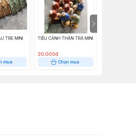
U TRE MINI
TIỂU CẢNH THẦN TRÀ MINI
TIỂU CẢNH TR
MINI
20.000đ
15.000đ
n mua
Chọn mua
Chọn