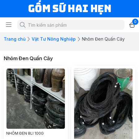
Gốm Sứ Hai Hẹn
0
Trang chủ
Vật Tư Nông Nghiệp
Nhôm Đen Quấn Cây
Nhôm Đen Quấn Cây
NHÔM ĐEN 8LI 100G