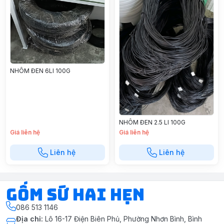
NHÔM ĐEN 6LI 100G
NHÔM ĐEN 2.5 LI 100G
Giá liên hệ
Giá liên hệ
Liên hệ
Liên hệ
Gốm Sứ Hai Hẹn
086 513 1146
Địa chỉ
:
Lô 16-17 Điện Biên Phủ, Phường Nhơn Bình, Bình