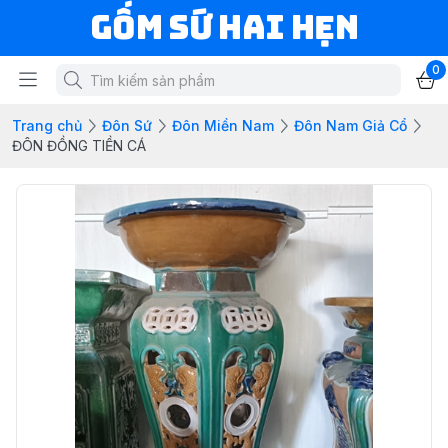
Gốm Sứ Hai Hẹn
0
Trang chủ
Đôn Sứ
Đôn Miền Nam
Đôn Nam Giả Cổ
ĐÔN ĐỒNG TIỀN CÁ