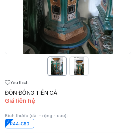
Yêu thích
ĐÔN ĐỒNG TIỀN CÁ
Giá liên hệ
Kích thước (dài - rộng - cao)
:
R44-C80