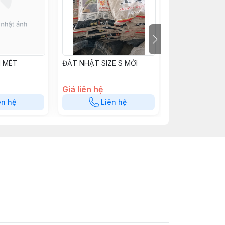
1 MÉT
ĐẤT NHẬT SIZE S MỚI
KÉO CẮT SADA
Giá liên hệ
Giá liên hệ
ên hệ
Liên hệ
Liê