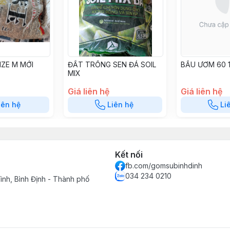
IZE M MỚI
ĐẤT TRỒNG SEN ĐÁ SOIL
BẦU ƯƠM 60 
MIX
Giá liên hệ
Giá liên hệ
iên hệ
Liên hệ
Li
Kết nối
fb.com/gomsubinhdinh
034 234 0210
ình, Bình Định - Thành phố