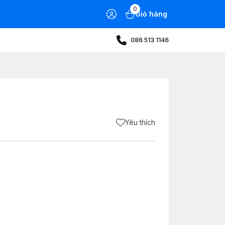
0
Giỏ hàng
086 513 1146
Yêu thích