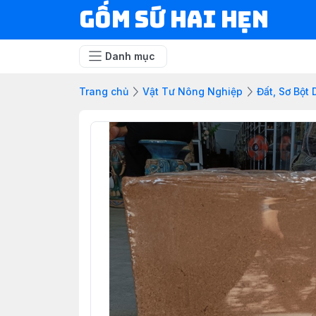
Gốm Sứ Hai Hẹn
Danh mục
Trang chủ
Vật Tư Nông Nghiệp
Đất, Sơ Bột