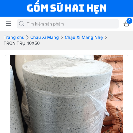
Gốm Sứ Hai Hẹn
0
Trang chủ
Chậu Xi Măng
Chậu Xi Măng Nhẹ
TRÒN TRỤ 40X50