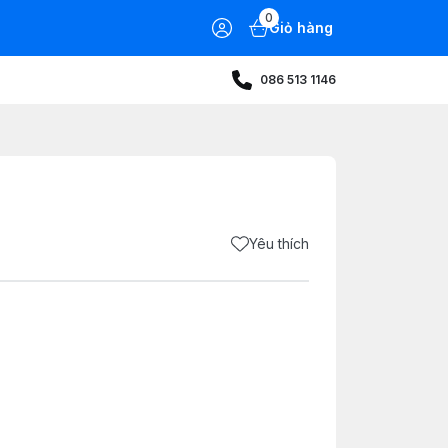
0
Giỏ hàng
086 513 1146
Yêu thích