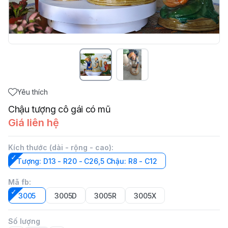
Yêu thích
Chậu tượng cô gái có mũ
Giá liên hệ
Kích thước (dài - rộng - cao)
:
Tượng: D13 - R20 - C26,5 Chậu: R8 - C12
Mã fb
:
3005
3005D
3005R
3005X
Số lượng