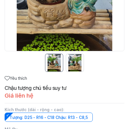
Yêu thích
Chậu tượng chú tiểu suy tư
Giá liên hệ
Kích thước (dài - rộng - cao)
:
Tượng: D25 - R16 - C18 Chậu: R13 - C8,5