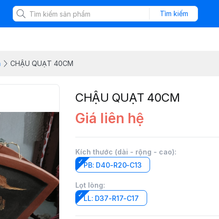
Tìm kiếm
m
CHẬU QUẠT 40CM
CHẬU QUẠT 40CM
Giá liên hệ
Kích thước (dài - rộng - cao)
:
PB: D40-R20-C13
Lọt lòng
:
LL: D37-R17-C17