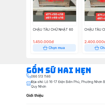
CHẬU TÀU CHỮ NHẬT 60
CHẬU TÀU C
1.450.000đ
2.400.000
Chọn mua
Ch
Gốm Sứ Hai Hẹn
086 513 1146
Địa chỉ
:
Lô 16-17 Điện Biên Phủ, Phường Nhơn B
Quy Nhơn
Giới thiệu