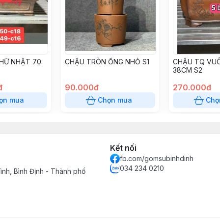
HỮ NHẬT 70
CHẬU TRÒN ỐNG NHỎ S1
CHẬU TQ VU
38CM S2
đ
90.000đ
270.000đ
ọn mua
Chọn mua
Chọ
Kết nối
fb.com/gomsubinhdinh
034 234 0210
ình, Bình Định - Thành phố