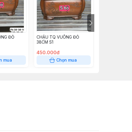
ÔNG ĐỎ
CHẬU TQ VUÔNG ĐỎ
CHẬU VUÔNG 2
38CM S1
450.000đ
230.000đ
n mua
Chọn mua
Chọn