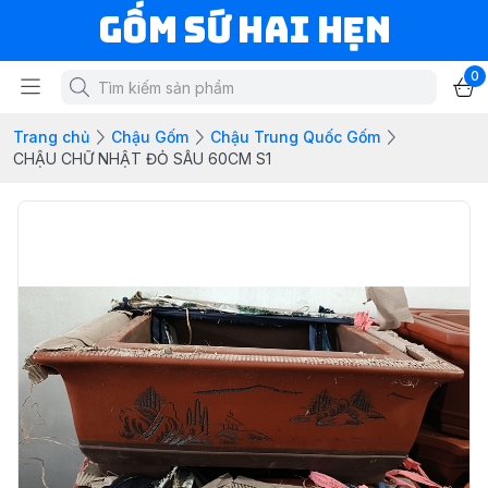
Gốm Sứ Hai Hẹn
0
Trang chủ
Chậu Gốm
Chậu Trung Quốc Gốm
CHẬU CHỮ NHẬT ĐỎ SÂU 60CM S1