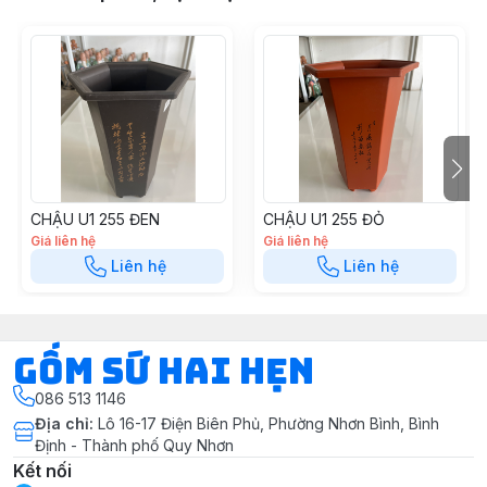
sang trọng giúp bạn trồng cây xanh, trang trí nhà thêm
đẹp hơn
#chaunhua #chautrongcay #chautrongrau
#gomsuquynhon #gomsubinhdinh #chaunhuadep
CHẬU U1 255 ĐEN
CHẬU U1 255 ĐỎ
Giá liên hệ
Giá liên hệ
Liên hệ
Liên hệ
Gốm Sứ Hai Hẹn
086 513 1146
Địa chỉ
:
Lô 16-17 Điện Biên Phủ, Phường Nhơn Bình, Bình
Định - Thành phố Quy Nhơn
Kết nối