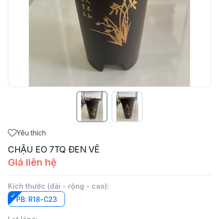
Yêu thích
CHẬU EO 7TQ ĐEN VẼ
Giá liên hệ
Kích thước (dài - rộng - cao)
:
PB: R18-C23