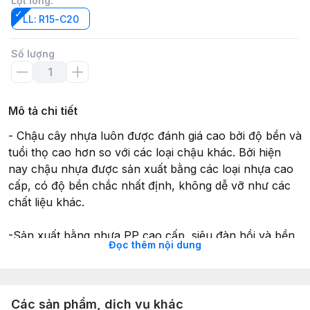
Lọt lòng
:
LL: R15-C20
Số lượng
Mô tả chi tiết
- Chậu cây nhựa luôn được đánh giá cao bởi độ bền và
tuổi thọ cao hơn so với các loại chậu khác. Bởi hiện
nay chậu nhựa được sản xuất bằng các loại nhựa cao
cấp, có độ bền chắc nhất định, không dễ vỡ như các
chất liệu khác.
-Sản xuất bằng nhựa PP cao cấp, siêu đàn hồi và bền
Đọc thêm nội dung
bỉ, độ dẻo cao, và điều kiện thời tiết khắc nghiệt vùng
nhiệt đới nóng ẩm như Việt Nam. Được thiết kế tiện lợi
cho việc trồng các loại cây cảnh , cây trong nhà , cây
vườn. Chậu có kiểu dáng thanh nhã, đơn giản nhưng
Các sản phẩm, dịch vụ khác