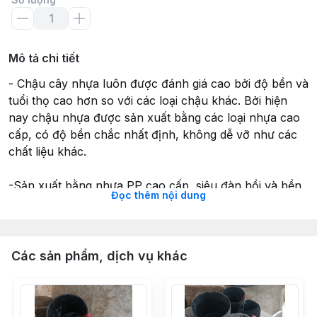
Mô tả chi tiết
- Chậu cây nhựa luôn được đánh giá cao bởi độ bền và
tuổi thọ cao hơn so với các loại chậu khác. Bởi hiện
nay chậu nhựa được sản xuất bằng các loại nhựa cao
cấp, có độ bền chắc nhất định, không dễ vỡ như các
chất liệu khác.
-Sản xuất bằng nhựa PP cao cấp, siêu đàn hồi và bền
Đọc thêm nội dung
bỉ, độ dẻo cao, và điều kiện thời tiết khắc nghiệt vùng
nhiệt đới nóng ẩm như Việt Nam. Được thiết kế tiện lợi
cho việc trồng các loại cây cảnh , cây trong nhà , cây
vườn. Chậu có kiểu dáng thanh nhã, đơn giản nhưng
Các sản phẩm, dịch vụ khác
sang trọng giúp bạn trồng cây xanh, trang trí nhà thêm
đẹp hơn