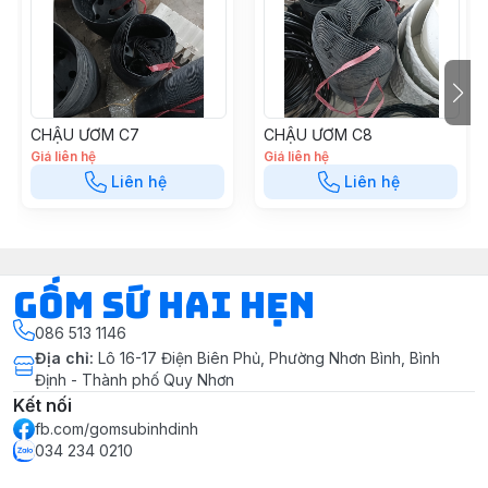
#chaunhua #chautrongcay #chautrongrau
#gomsuquynhon #gomsubinhdinh #chaunhuadep
CHẬU ƯƠM C7
CHẬU ƯƠM C8
Giá liên hệ
Giá liên hệ
Liên hệ
Liên hệ
Gốm Sứ Hai Hẹn
086 513 1146
Địa chỉ
:
Lô 16-17 Điện Biên Phủ, Phường Nhơn Bình, Bình
Định - Thành phố Quy Nhơn
Kết nối
fb.com/gomsubinhdinh
034 234 0210