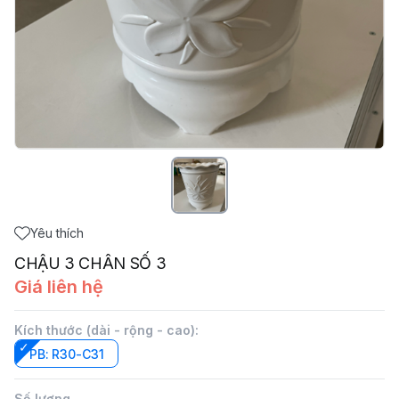
Yêu thích
CHẬU 3 CHÂN SỐ 3
Giá liên hệ
Kích thước (dài - rộng - cao)
:
PB: R30-C31
Số lượng