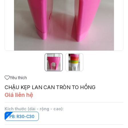
Yêu thích
CHẬU KẸP LAN CAN TRÒN TO HỒNG
Giá liên hệ
Kích thước (dài - rộng - cao)
:
PB: R30-C30