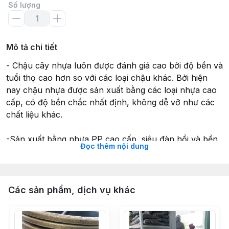
Số lượng
Mô tả chi tiết
- Chậu cây nhựa luôn được đánh giá cao bởi độ bền và
tuổi thọ cao hơn so với các loại chậu khác. Bởi hiện
nay chậu nhựa được sản xuất bằng các loại nhựa cao
cấp, có độ bền chắc nhất định, không dễ vỡ như các
chất liệu khác.
-Sản xuất bằng nhựa PP cao cấp, siêu đàn hồi và bền
Đọc thêm nội dung
bỉ, độ dẻo cao, và điều kiện thời tiết khắc nghiệt vùng
nhiệt đới nóng ẩm như Việt Nam. Được thiết kế tiện lợi
cho việc trồng các loại cây cảnh , cây trong nhà , cây
vườn. Chậu có kiểu dáng thanh nhã, đơn giản nhưng
Các sản phẩm, dịch vụ khác
sang trọng giúp bạn trồng cây xanh, trang trí nhà thêm
đẹp hơn