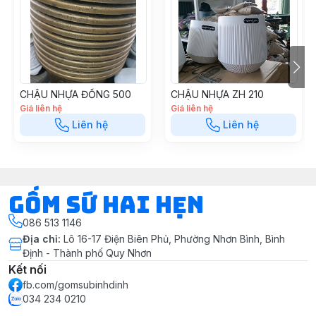
#chaunhua #chautrongcay #chautrongrau
#gomsuquynhon #gomsubinhdinh #chaunhuadep
CHẬU NHỰA ĐỒNG 500
CHẬU NHỰA ZH 210
Giá liên hệ
Giá liên hệ
Liên hệ
Liên hệ
Gốm Sứ Hai Hẹn
086 513 1146
Địa chỉ
:
Lô 16-17 Điện Biên Phủ, Phường Nhơn Bình, Bình
Định - Thành phố Quy Nhơn
Kết nối
fb.com/gomsubinhdinh
034 234 0210