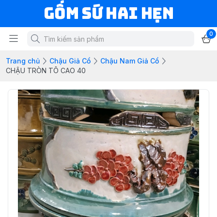
Gốm Sứ Hai Hẹn
0
Trang chủ
Chậu Giả Cổ
Chậu Nam Giả Cổ
CHẬU TRÒN TÔ CAO 40