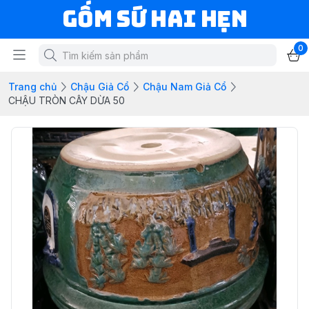
Gốm Sứ Hai Hẹn
0
Trang chủ
Chậu Giả Cổ
Chậu Nam Giả Cổ
CHẬU TRÒN CÂY DỪA 50