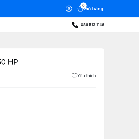
0
Giỏ hàng
086 513 1146
50 HP
Yêu thích