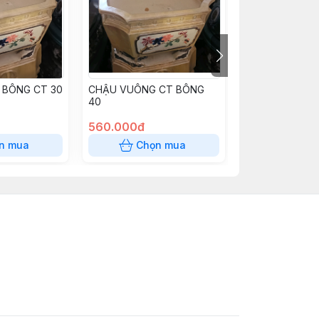
 BÔNG CT 30
CHẬU VUÔNG CT BÔNG
CHẬU VUÔNG 
40
560.000đ
900.000đ
n mua
Chọn mua
Chọn