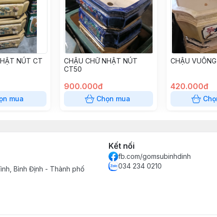
HẬT NÚT CT
CHẬU CHỮ NHẬT NÚT
CHẬU VUÔNG
CT50
900.000đ
420.000đ
ọn mua
Chọn mua
Chọ
Kết nối
fb.com/gomsubinhdinh
034 234 0210
ình, Bình Định - Thành phố