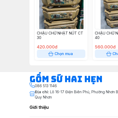
CHẬU CHỮ NHẬT NÚT CT
CHẬU CHỮ N
30
40
420.000đ
560.000đ
Chọn mua
Ch
Gốm Sứ Hai Hẹn
086 513 1146
Địa chỉ
:
Lô 16-17 Điện Biên Phủ, Phường Nhơn B
Quy Nhơn
Giới thiệu