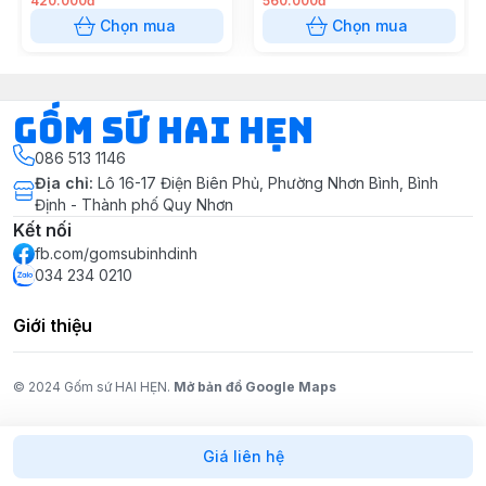
420.000đ
560.000đ
Chọn mua
Chọn mua
Gốm Sứ Hai Hẹn
086 513 1146
Địa chỉ
:
Lô 16-17 Điện Biên Phủ, Phường Nhơn Bình, Bình
Định - Thành phố Quy Nhơn
Kết nối
fb.com/gomsubinhdinh
034 234 0210
Giới thiệu
© 2024 Gốm sứ HAI HẸN.
Mở bản đồ Google Maps
Giá liên hệ