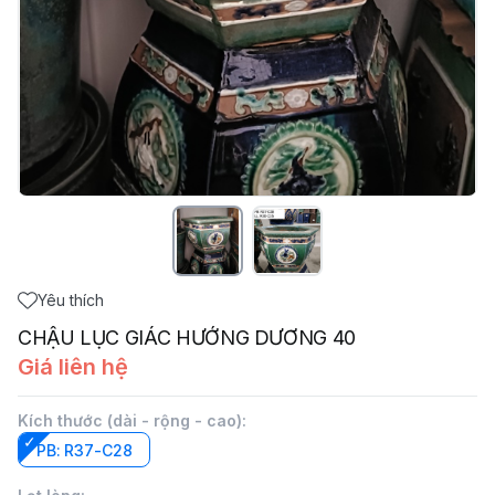
Yêu thích
CHẬU LỤC GIÁC HƯỚNG DƯƠNG 40
Giá liên hệ
Kích thước (dài - rộng - cao)
:
PB: R37-C28