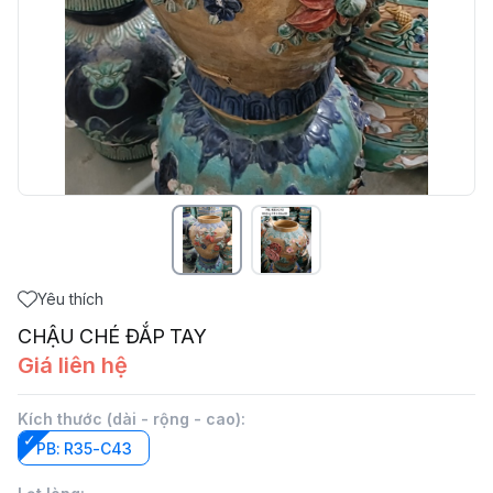
Yêu thích
CHẬU CHÉ ĐẮP TAY
Giá liên hệ
Kích thước (dài - rộng - cao)
:
PB: R35-C43