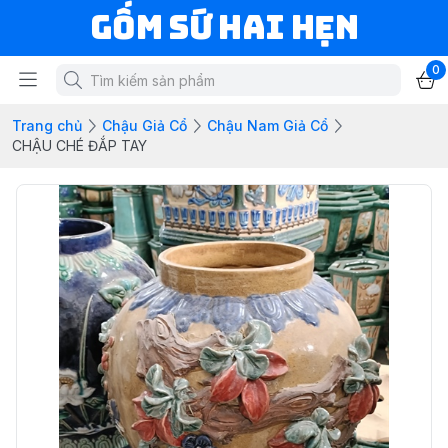
Gốm Sứ Hai Hẹn
0
Trang chủ
Chậu Giả Cổ
Chậu Nam Giả Cổ
CHẬU CHÉ ĐẮP TAY