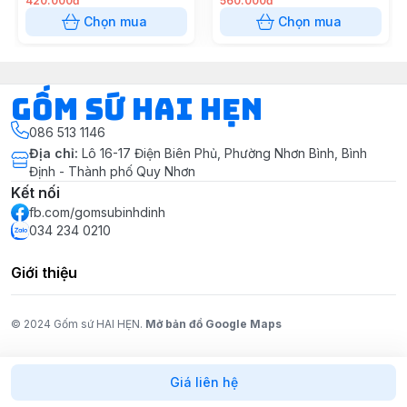
420.000đ
560.000đ
Chọn mua
Chọn mua
Gốm Sứ Hai Hẹn
086 513 1146
Địa chỉ
:
Lô 16-17 Điện Biên Phủ, Phường Nhơn Bình, Bình
Định - Thành phố Quy Nhơn
Kết nối
fb.com/gomsubinhdinh
034 234 0210
Giới thiệu
© 2024 Gốm sứ HAI HẸN.
Mở bản đồ Google Maps
Giá liên hệ