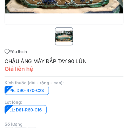
Yêu thích
CHẬU ÁNG MÂY ĐẮP TAY 90 LÙN
Giá liên hệ
Kích thước (dài - rộng - cao)
:
PB: D90-R70-C23
Lọt lòng
:
LL: D81-R60-C16
Số lượng