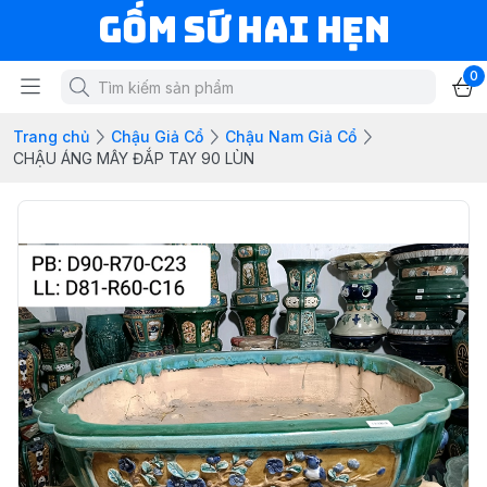
Gốm Sứ Hai Hẹn
0
Trang chủ
Chậu Giả Cổ
Chậu Nam Giả Cổ
CHẬU ÁNG MÂY ĐẮP TAY 90 LÙN