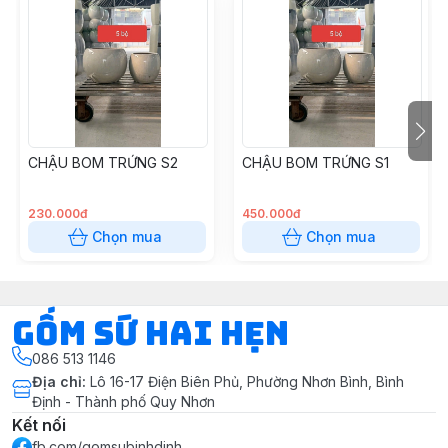
CHẬU BOM TRỨNG S2
CHẬU BOM TRỨNG S1
230.000đ
450.000đ
Chọn mua
Chọn mua
Gốm Sứ Hai Hẹn
086 513 1146
Địa chỉ
:
Lô 16-17 Điện Biên Phủ, Phường Nhơn Bình, Bình
Định - Thành phố Quy Nhơn
Kết nối
fb.com/gomsubinhdinh