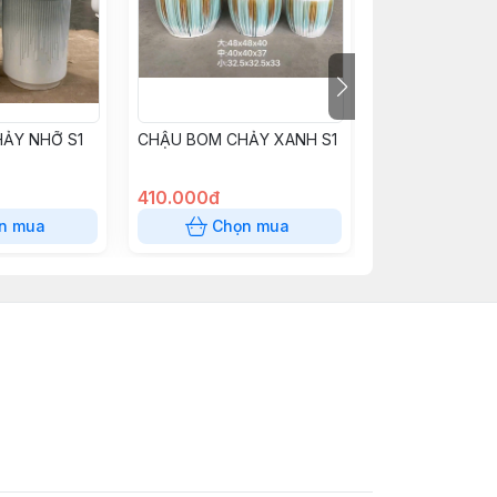
ẢY NHỠ S1
CHẬU BOM CHẢY XANH S1
CHẬU BOM CH
410.000đ
280.000đ
n mua
Chọn mua
Chọn