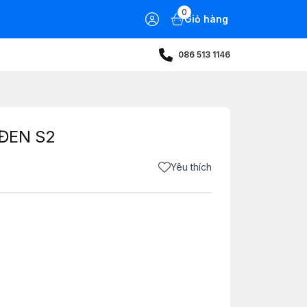
0
Giỏ hàng
086 513 1146
ĐEN S2
Yêu thích