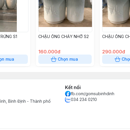
RỨNG S1
CHẬU ỐNG CHẢY NHỠ S2
CHẬU ỐNG CH
160.000đ
290.000đ
ọn mua
Chọn mua
Chọ
Kết nối
fb.com/gomsubinhdinh
034 234 0210
ình, Bình Định - Thành phố