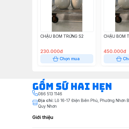
CHẬU BOM TRỨNG S2
CHẬU BOM T
230.000đ
450.000đ
Chọn mua
Ch
Gốm Sứ Hai Hẹn
086 513 1146
Địa chỉ
:
Lô 16-17 Điện Biên Phủ, Phường Nhơn B
Quy Nhơn
Giới thiệu