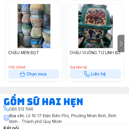
CHẬU MEN BỌT
CHẬU VUÔNG TỨ LINH BD
700.000đ
Giá liên hệ
Chọn mua
Liên hệ
Gốm Sứ Hai Hẹn
086 513 1146
Địa chỉ
:
Lô 16-17 Điện Biên Phủ, Phường Nhơn Bình, Bình
Định - Thành phố Quy Nhơn
Kết nối