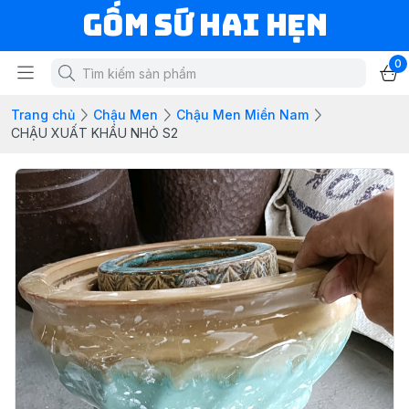
Gốm Sứ Hai Hẹn
0
Trang chủ
Chậu Men
Chậu Men Miền Nam
CHẬU XUẤT KHẨU NHỎ S2