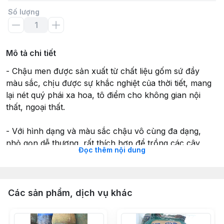
Số lượng
Mô tả chi tiết
- Chậu men được sản xuất từ chất liệu gốm sứ đầy
màu sắc, chịu được sự khắc nghiệt của thời tiết, mang
lại nét quý phái xa hoa, tô điểm cho không gian nội
thất, ngoại thất.
- Với hình dạng và màu sắc chậu vô cùng đa dạng,
nhỏ gọn dễ thương, rất thích hợp để trồng các cây
Đọc thêm nội dung
cảnh văn phòng, cây bonsai, cây để bàn, cây mini, cây
sen đá, xương rồng, trang trí bàn làm việc, bàn học.
#chaumen #chaubonsai #chautrongcay
Các sản phẩm, dịch vụ khác
#gomsuquynhon #gomsubinhdinh #chauquynhon