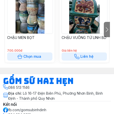
CHẬU MEN BỌT
CHẬU VUÔNG TỨ LINH BD
700.000đ
Giá liên hệ
Chọn mua
Liên hệ
Gốm Sứ Hai Hẹn
086 513 1146
Địa chỉ
:
Lô 16-17 Điện Biên Phủ, Phường Nhơn Bình, Bình
Định - Thành phố Quy Nhơn
Kết nối
fb.com/gomsubinhdinh