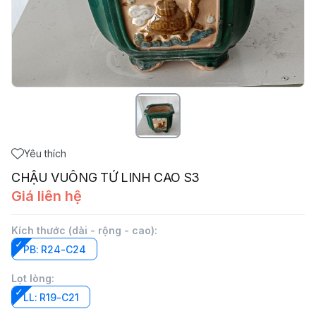
Yêu thích
CHẬU VUÔNG TỨ LINH CAO S3
Giá liên hệ
Kích thước (dài - rộng - cao)
:
PB: R24-C24
Lọt lòng
:
LL: R19-C21