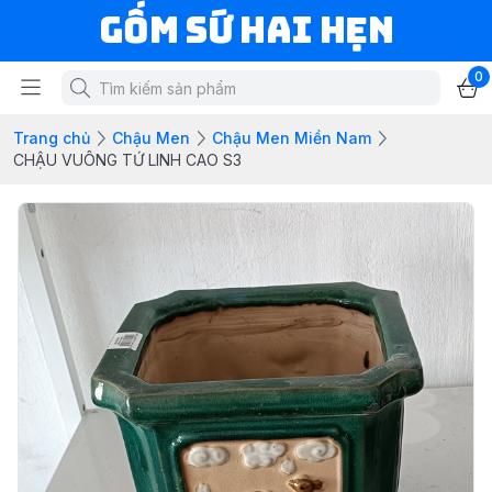
Gốm Sứ Hai Hẹn
0
Trang chủ
Chậu Men
Chậu Men Miền Nam
CHẬU VUÔNG TỨ LINH CAO S3