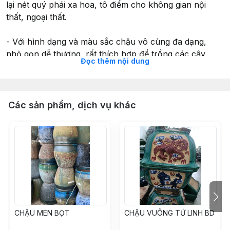
lại nét quý phái xa hoa, tô điểm cho không gian nội
thất, ngoại thất.
- Với hình dạng và màu sắc chậu vô cùng đa dạng,
nhỏ gọn dễ thương, rất thích hợp để trồng các cây
Đọc thêm nội dung
cảnh văn phòng, cây bonsai, cây để bàn, cây mini, cây
sen đá, xương rồng, trang trí bàn làm việc, bàn học.
#chaumen #chaubonsai #chautrongcay
Các sản phẩm, dịch vụ khác
#gomsuquynhon #gomsubinhdinh #chauquynhon
CHẬU MEN BỌT
CHẬU VUÔNG TỨ LINH BD