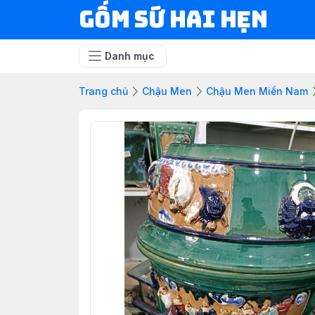
Gốm Sứ Hai Hẹn
Danh mục
Trang chủ
Chậu Men
Chậu Men Miền Nam