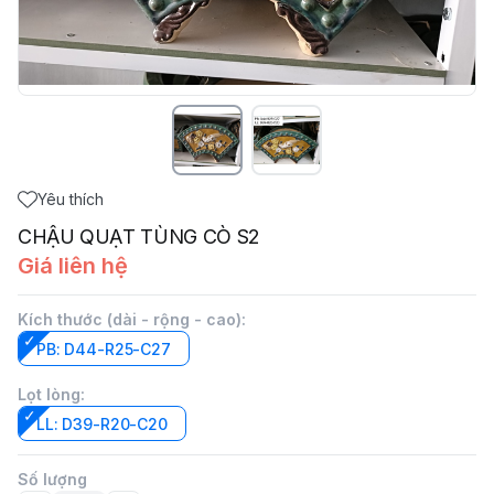
Yêu thích
CHẬU QUẠT TÙNG CÒ S2
Giá liên hệ
Kích thước (dài - rộng - cao)
:
PB: D44-R25-C27
Lọt lòng
:
LL: D39-R20-C20
Số lượng