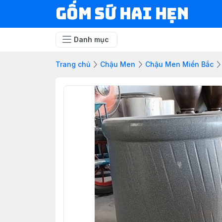
Gốm Sứ Hai Hẹn
Danh mục
Trang chủ
Chậu Men
Chậu Men Miền Bắc