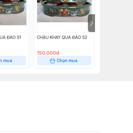
UẢ ĐÀO S1
CHẬU KHAY QUẢ ĐÀO S2
CHẬU VUÔNG 
BT S1
150.000đ
300.000đ
n mua
Chọn mua
Chọn