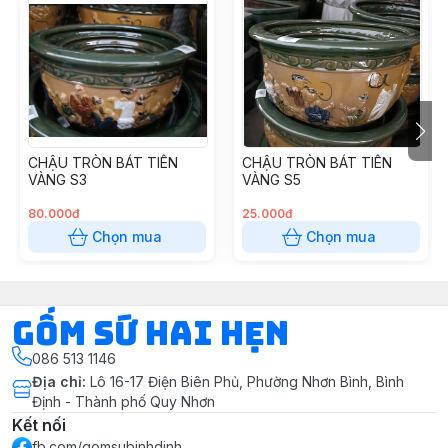
CHẬU TRÒN BÁT TIÊN
CHẬU TRÒN BÁT TIÊN
VÀNG S3
VÀNG S5
80.000đ
25.000đ
Chọn mua
Chọn mua
Gốm Sứ Hai Hẹn
086 513 1146
Địa chỉ
:
Lô 16-17 Điện Biên Phủ, Phường Nhơn Bình, Bình
Định - Thành phố Quy Nhơn
Kết nối
fb.com/gomsubinhdinh