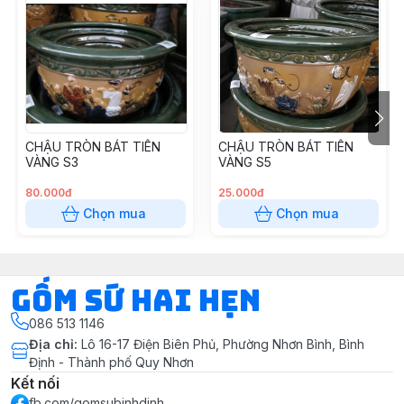
CHẬU TRÒN BÁT TIÊN
CHẬU TRÒN BÁT TIÊN
VÀNG S3
VÀNG S5
80.000đ
25.000đ
Chọn mua
Chọn mua
Gốm Sứ Hai Hẹn
086 513 1146
Địa chỉ
:
Lô 16-17 Điện Biên Phủ, Phường Nhơn Bình, Bình
Định - Thành phố Quy Nhơn
Kết nối
fb.com/gomsubinhdinh