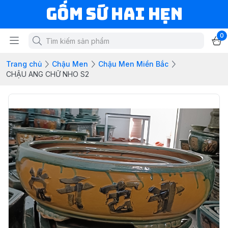
Gốm Sứ Hai Hẹn
0
Trang chủ
Chậu Men
Chậu Men Miền Bắc
CHẬU ANG CHỮ NHO S2