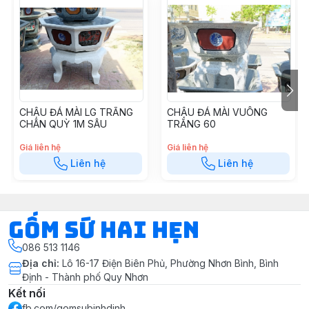
CHẬU ĐÁ MÀI LG TRẮNG
CHẬU ĐÁ MÀI VUÔNG
CHÂN QUỲ 1M SÂU
TRẮNG 60
Giá liên hệ
Giá liên hệ
Liên hệ
Liên hệ
Gốm Sứ Hai Hẹn
086 513 1146
Địa chỉ
:
Lô 16-17 Điện Biên Phủ, Phường Nhơn Bình, Bình
Định - Thành phố Quy Nhơn
Kết nối
fb.com/gomsubinhdinh