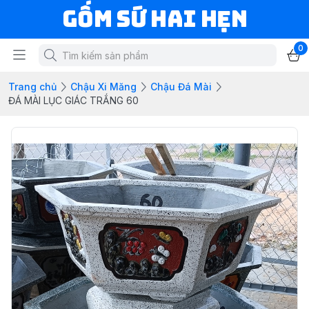
Gốm Sứ Hai Hẹn
0
Trang chủ
Chậu Xi Măng
Chậu Đá Mài
ĐÁ MÀI LỤC GIÁC TRẮNG 60