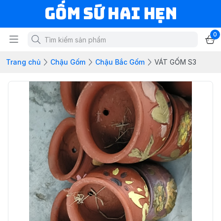
Gốm Sứ Hai Hẹn
0
Trang chủ
Chậu Gốm
Chậu Bắc Gốm
VÁT GỐM S3