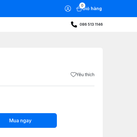
0
Giỏ hàng
086 513 1146
Yêu thích
Mua ngay