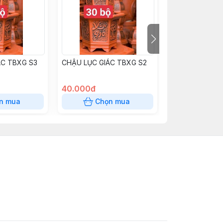
ÁC TBXG S3
CHẬU LỤC GIÁC TBXG S2
CHẬU TRÒN BÁ
GỐM S2
40.000đ
30.000đ
n mua
Chọn mua
Chọn