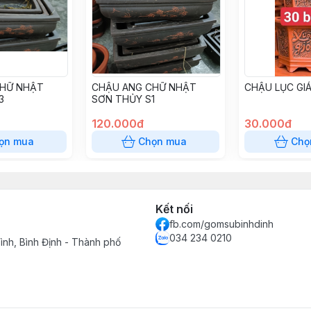
CHỮ NHẬT
CHẬU ANG CHỮ NHẬT
CHẬU LỤC GI
3
SƠN THỦY S1
120.000đ
30.000đ
ọn mua
Chọn mua
Chọ
Kết nối
fb.com/gomsubinhdinh
034 234 0210
ình, Bình Định - Thành phố