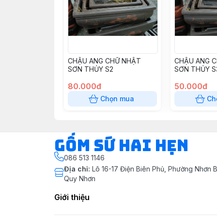
CHẬU ANG CHỮ NHẬT
CHẬU ANG 
SƠN THỦY S2
SƠN THỦY S
80.000đ
50.000đ
Chọn mua
Ch
Gốm Sứ Hai Hẹn
086 513 1146
Địa chỉ
:
Lô 16-17 Điện Biên Phủ, Phường Nhơn B
Quy Nhơn
Giới thiệu