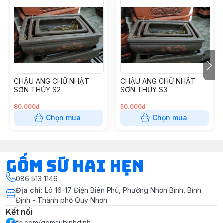
CHẬU ANG CHỮ NHẬT
CHẬU ANG CHỮ NHẬT
SƠN THỦY S2
SƠN THỦY S3
80.000đ
50.000đ
Chọn mua
Chọn mua
Gốm Sứ Hai Hẹn
086 513 1146
Địa chỉ
:
Lô 16-17 Điện Biên Phủ, Phường Nhơn Bình, Bình
Định - Thành phố Quy Nhơn
Kết nối
fb.com/gomsubinhdinh