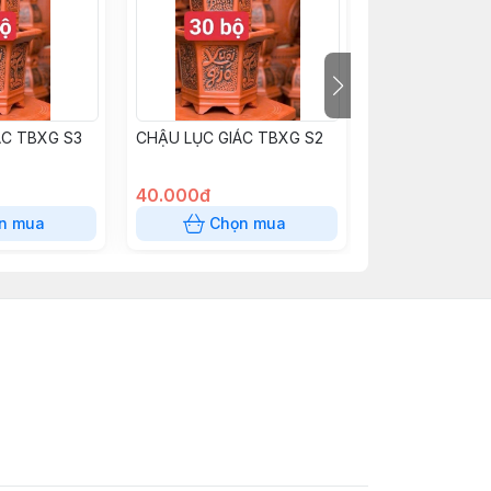
ÁC TBXG S3
CHẬU LỤC GIÁC TBXG S2
CHẬU TRÒN BÁ
GỐM S2
40.000đ
30.000đ
n mua
Chọn mua
Chọn