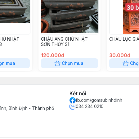
CHỮ NHẬT
CHẬU ANG CHỮ NHẬT
CHẬU LỤC GI
3
SƠN THỦY S1
120.000đ
30.000đ
ọn mua
Chọn mua
Chọ
Kết nối
fb.com/gomsubinhdinh
034 234 0210
ình, Bình Định - Thành phố