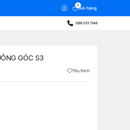
0
Giỏ hàng
086 513 1146
UÔNG GÓC S3
Yêu thích