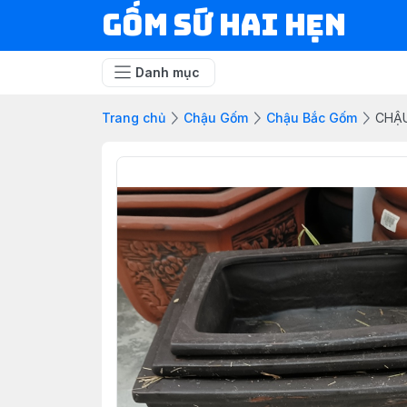
Gốm Sứ Hai Hẹn
Danh mục
Trang chủ
Chậu Gốm
Chậu Bắc Gốm
CHẬU