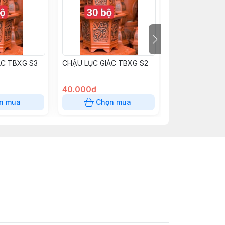
ÁC TBXG S3
CHẬU LỤC GIÁC TBXG S2
CHẬU TRÒN BÁ
GỐM S2
40.000đ
30.000đ
n mua
Chọn mua
Chọn