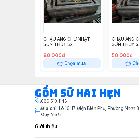
CHẬU ANG CHỮ NHẬT
CHẬU ANG 
SƠN THỦY S2
SƠN THỦY S
80.000đ
50.000đ
Chọn mua
Ch
Gốm Sứ Hai Hẹn
086 513 1146
Địa chỉ
:
Lô 16-17 Điện Biên Phủ, Phường Nhơn B
Quy Nhơn
Giới thiệu