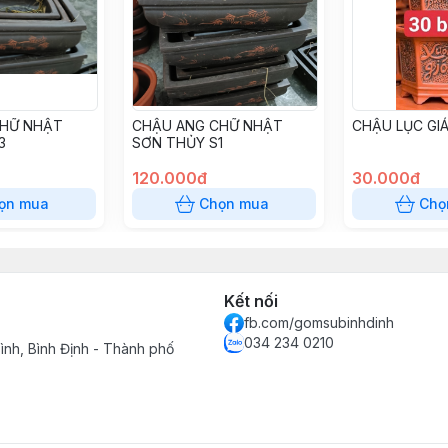
CHỮ NHẬT
CHẬU ANG CHỮ NHẬT
CHẬU LỤC GI
3
SƠN THỦY S1
120.000đ
30.000đ
ọn mua
Chọn mua
Chọ
Kết nối
fb.com/gomsubinhdinh
034 234 0210
ình, Bình Định - Thành phố