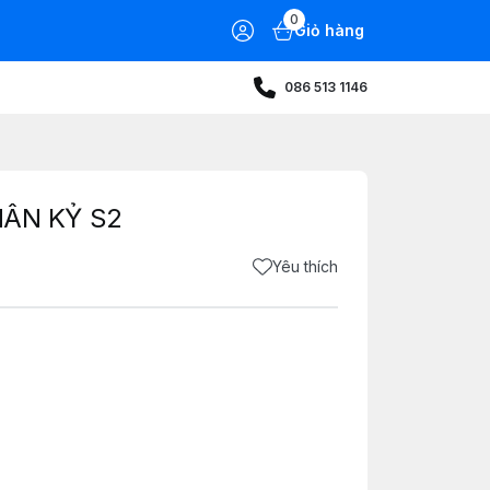
0
Giỏ hàng
086 513 1146
ÂN KỶ S2
Yêu thích