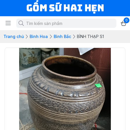
Gốm Sứ Hai Hẹn
0
Trang chủ
Bình Hoa
Bình Bắc
BÌNH THẠP S1