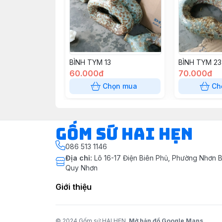
BÌNH TYM 13
BÌNH TYM 23
60.000đ
70.000đ
Chọn mua
Ch
Gốm Sứ Hai Hẹn
086 513 1146
Địa chỉ
:
Lô 16-17 Điện Biên Phủ, Phường Nhơn B
Quy Nhơn
Giới thiệu
© 2024 Gốm sứ HAI HẸN.
Mở bản đồ Google Maps