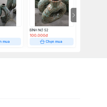
BÌNH NƠ S2
BÌNH NƠ S1
100.000đ
130.000đ
n mua
Chọn mua
Chọn