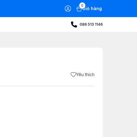
0
Giỏ hàng
086 513 1146
Yêu thích