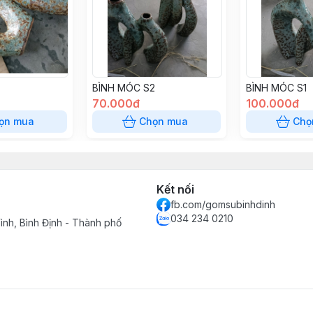
BÌNH MÓC S2
BÌNH MÓC S1
70.000đ
100.000đ
ọn mua
Chọn mua
Chọ
Kết nối
fb.com/gomsubinhdinh
034 234 0210
ình, Bình Định - Thành phố